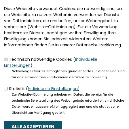
CDA fordert schnelle Umsetzung des Koalitionsvertrages
Diese Webseite verwendet Cookies, die notwendig sind, um
die Webseite zu nutzen. Weiterhin verwenden wir Dienste
mehr lesen
von Drittanbietern, die uns helfen, unser Webangebot zu
verbessern (Website-Optimierung). Für die Verwendung
bestimmter Dienste, benötigen wir Ihre Einwilligung. Ihre
AUFRUF ZUR TEILNAHME AM
Einwilligung können Sie jederzeit widerrufen. Weitere
GASTSTÄTTENFÖRDERPROGRAMM
Informationen finden Sie in unserer Datenschutzerklärung.
13.01.2023
Sebastian Müller, MdL
Technisch notwendige Cookies (
Individuelle
Einstellungen
)
Bewerbungen ab 8. Februar 2023 möglich
Notwendige Cookies ermöglichen grundlegende Funktionen und sind
mehr lesen
für das einwandfreie Funktionieren der Website notwendig.
Statistik (
Individuelle Einstellungen
)
CDA HERBSTTAGUNG
Zur Website-Optimierung erheben wir Daten, die bereits für die
CDA diskutiert in Künzell die Auswirkungen der Digitalisierung
technische Bereitstellung des Webangebots erforderlich sind. Solche
auf die Arbeitnehmer.
Daten werden ausschließlich aggregiert und uns als statistische
Übersicht zur Verfügung gestellt.
mehr lesen