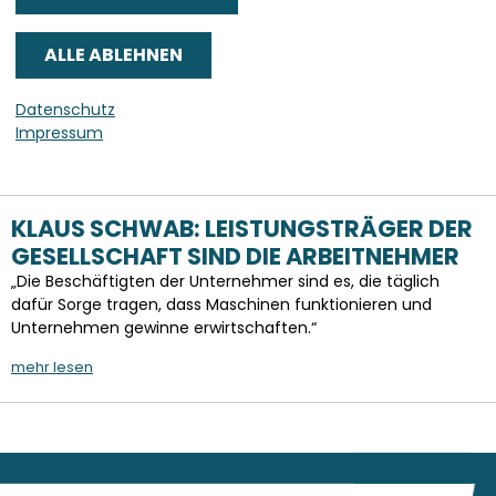
CDA BEZIRKSVERBAND OSTHESSEN
BEGRÜSST GRUNDRENTENKOMPROMISS
CDU, CSU und SPD haben sich auf einen Kompromiss bei der
Grundrente geeinigt. Wichtige Forderungen der CDA wurden
Datenschutz
dabei umgesetzt.
Impressum
mehr lesen
KLAUS SCHWAB: LEISTUNGSTRÄGER DER
GESELLSCHAFT SIND DIE ARBEITNEHMER
„Die Beschäftigten der Unternehmer sind es, die täglich
dafür Sorge tragen, dass Maschinen funktionieren und
Unternehmen gewinne erwirtschaften.“
mehr lesen