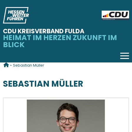
CDU KREISVERBAND FULDA
HEIMAT IM HERZEN ZUKUNFT IM
BLICK
Tog
SIE SIND HIER
»
Sebastian Müller
SEBASTIAN MÜLLER