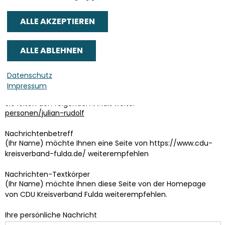
Senden an
*
Datenschutz
Sie können mehrere Empfänger mit Komma getrennt eingeben.
Impressum
Sie leiten den folgenden Inhalt weiter
personen/julian-rudolf
Nachrichtenbetreff
(Ihr Name) möchte Ihnen eine Seite von https://www.cdu-
kreisverband-fulda.de/ weiterempfehlen
Nachrichten-Textkörper
(Ihr Name) möchte Ihnen diese Seite von der Homepage
von CDU Kreisverband Fulda weiterempfehlen.
Ihre persönliche Nachricht