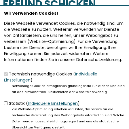
FREUND SCHICKEN
Wir verwenden Cookies!
SEITE VERSENDEN
Diese Webseite verwendet Cookies, die notwendig sind, um
die Webseite zu nutzen. Weiterhin verwenden wir Dienste
von Drittanbietern, die uns helfen, unser Webangebot zu
Vielen Dank, dass Sie die Inhalte unserer Homepage
verbessern (Website-Optimierung). Für die Verwendung
weiterempfehlen.
bestimmter Dienste, benötigen wir Ihre Einwilligung. Ihre
Einwilligung können Sie jederzeit widerrufen. Weitere
Anmerkung: Ihre E-Mail-Adresse wird benötigt um die
Informationen finden Sie in unserer Datenschutzerklärung.
Personen, denen Sie die Seite weiterempfehlen, zu
informieren, von wem die Empfehlung kommt, und dass es
kein Spam ist.
Technisch notwendige Cookies (
Individuelle
Einstellungen
)
Das mit * gekennzeichnete Feld ist ein Pflichtfeld.
Notwendige Cookies ermöglichen grundlegende Funktionen und sind
für das einwandfreie Funktionieren der Website notwendig.
Eigene E-Mail-Adresse
*
Statistik (
Individuelle Einstellungen
)
Zur Website-Optimierung erheben wir Daten, die bereits für die
Eigener Name
*
technische Bereitstellung des Webangebots erforderlich sind. Solche
Daten werden ausschließlich aggregiert und uns als statistische
Übersicht zur Verfügung gestellt.