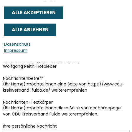
Senden an
*
Datenschutz
Sie können mehrere Empfänger mit Komma getrennt eingeben.
Impressum
Sie leiten den folgenden Inhalt weiter
Wolfgang Reith, Hofbieber
Nachrichtenbetreff
(Ihr Name) möchte Ihnen eine Seite von https://www.cdu-
kreisverband-fulda.de/ weiterempfehlen
Nachrichten-Textkörper
(Ihr Name) möchte Ihnen diese Seite von der Homepage
von CDU Kreisverband Fulda weiterempfehlen.
Ihre persönliche Nachricht