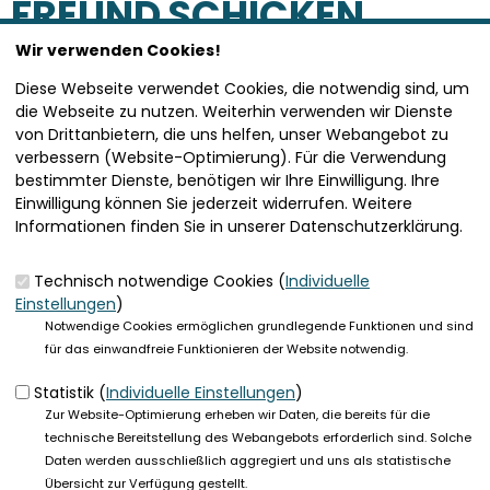
FREUND SCHICKEN
Wir verwenden Cookies!
SEITE VERSENDEN
Diese Webseite verwendet Cookies, die notwendig sind, um
die Webseite zu nutzen. Weiterhin verwenden wir Dienste
von Drittanbietern, die uns helfen, unser Webangebot zu
Vielen Dank, dass Sie die Inhalte unserer Homepage
verbessern (Website-Optimierung). Für die Verwendung
weiterempfehlen.
bestimmter Dienste, benötigen wir Ihre Einwilligung. Ihre
Einwilligung können Sie jederzeit widerrufen. Weitere
Anmerkung: Ihre E-Mail-Adresse wird benötigt um die
Informationen finden Sie in unserer Datenschutzerklärung.
Personen, denen Sie die Seite weiterempfehlen, zu
informieren, von wem die Empfehlung kommt, und dass es
kein Spam ist.
Technisch notwendige Cookies (
Individuelle
Einstellungen
)
Das mit * gekennzeichnete Feld ist ein Pflichtfeld.
Notwendige Cookies ermöglichen grundlegende Funktionen und sind
für das einwandfreie Funktionieren der Website notwendig.
Eigene E-Mail-Adresse
*
Statistik (
Individuelle Einstellungen
)
Zur Website-Optimierung erheben wir Daten, die bereits für die
Eigener Name
*
technische Bereitstellung des Webangebots erforderlich sind. Solche
Daten werden ausschließlich aggregiert und uns als statistische
Übersicht zur Verfügung gestellt.