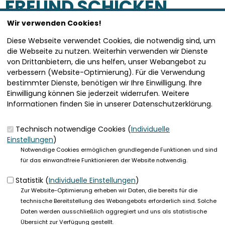
FREUND SCHICKEN
Wir verwenden Cookies!
SEITE VERSENDEN
Diese Webseite verwendet Cookies, die notwendig sind, um
die Webseite zu nutzen. Weiterhin verwenden wir Dienste
von Drittanbietern, die uns helfen, unser Webangebot zu
Vielen Dank, dass Sie die Inhalte unserer Homepage
verbessern (Website-Optimierung). Für die Verwendung
weiterempfehlen.
bestimmter Dienste, benötigen wir Ihre Einwilligung. Ihre
Einwilligung können Sie jederzeit widerrufen. Weitere
Anmerkung: Ihre E-Mail-Adresse wird benötigt um die
Informationen finden Sie in unserer Datenschutzerklärung.
Personen, denen Sie die Seite weiterempfehlen, zu
informieren, von wem die Empfehlung kommt, und dass es
kein Spam ist.
Technisch notwendige Cookies (
Individuelle
Einstellungen
)
Das mit * gekennzeichnete Feld ist ein Pflichtfeld.
Notwendige Cookies ermöglichen grundlegende Funktionen und sind
für das einwandfreie Funktionieren der Website notwendig.
Eigene E-Mail-Adresse
*
Statistik (
Individuelle Einstellungen
)
Zur Website-Optimierung erheben wir Daten, die bereits für die
Eigener Name
*
technische Bereitstellung des Webangebots erforderlich sind. Solche
Daten werden ausschließlich aggregiert und uns als statistische
Übersicht zur Verfügung gestellt.