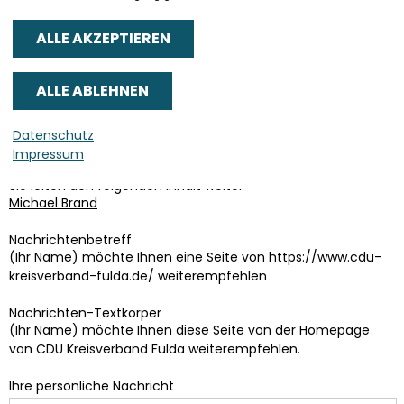
Senden an
*
Datenschutz
Sie können mehrere Empfänger mit Komma getrennt eingeben.
Impressum
Sie leiten den folgenden Inhalt weiter
Michael Brand
Nachrichtenbetreff
(Ihr Name) möchte Ihnen eine Seite von https://www.cdu-
kreisverband-fulda.de/ weiterempfehlen
Nachrichten-Textkörper
(Ihr Name) möchte Ihnen diese Seite von der Homepage
von CDU Kreisverband Fulda weiterempfehlen.
Ihre persönliche Nachricht