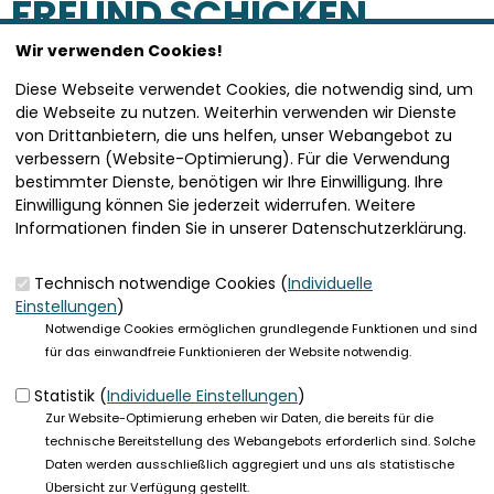
FREUND SCHICKEN
Wir verwenden Cookies!
SEITE VERSENDEN
Diese Webseite verwendet Cookies, die notwendig sind, um
die Webseite zu nutzen. Weiterhin verwenden wir Dienste
von Drittanbietern, die uns helfen, unser Webangebot zu
Vielen Dank, dass Sie die Inhalte unserer Homepage
verbessern (Website-Optimierung). Für die Verwendung
weiterempfehlen.
bestimmter Dienste, benötigen wir Ihre Einwilligung. Ihre
Einwilligung können Sie jederzeit widerrufen. Weitere
Anmerkung: Ihre E-Mail-Adresse wird benötigt um die
Informationen finden Sie in unserer Datenschutzerklärung.
Personen, denen Sie die Seite weiterempfehlen, zu
informieren, von wem die Empfehlung kommt, und dass es
kein Spam ist.
Technisch notwendige Cookies (
Individuelle
Einstellungen
)
Das mit * gekennzeichnete Feld ist ein Pflichtfeld.
Notwendige Cookies ermöglichen grundlegende Funktionen und sind
für das einwandfreie Funktionieren der Website notwendig.
Eigene E-Mail-Adresse
*
Statistik (
Individuelle Einstellungen
)
Zur Website-Optimierung erheben wir Daten, die bereits für die
Eigener Name
*
technische Bereitstellung des Webangebots erforderlich sind. Solche
Daten werden ausschließlich aggregiert und uns als statistische
Übersicht zur Verfügung gestellt.