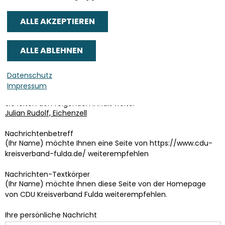
Senden an
*
Datenschutz
Sie können mehrere Empfänger mit Komma getrennt eingeben.
Impressum
Sie leiten den folgenden Inhalt weiter
Julian Rudolf, Eichenzell
Nachrichtenbetreff
(Ihr Name) möchte Ihnen eine Seite von https://www.cdu-
kreisverband-fulda.de/ weiterempfehlen
Nachrichten-Textkörper
(Ihr Name) möchte Ihnen diese Seite von der Homepage
von CDU Kreisverband Fulda weiterempfehlen.
Ihre persönliche Nachricht