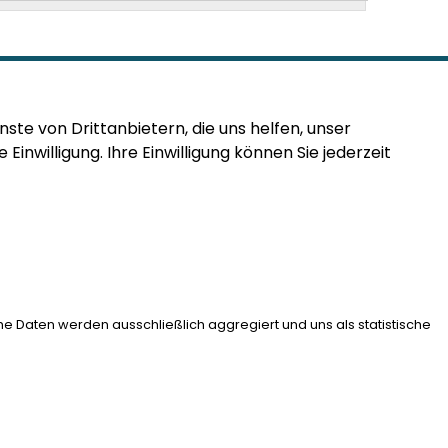
te von Drittanbietern, die uns helfen, unser
willigung. Ihre Einwilligung können Sie jederzeit
INKS
mpressum
ontakt
he Daten werden ausschließlich aggregiert und uns als statistische
itemap
atenschutz
itglied werden