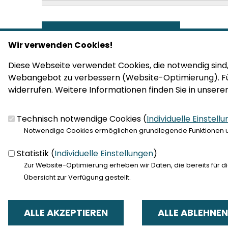
Wir verwenden Cookies!
Diese Webseite verwendet Cookies, die notwendig sind, 
Webangebot zu verbessern (Website-Optimierung). Für d
widerrufen. Weitere Informationen finden Sie in unser
Technisch notwendige Cookies (
Individuelle Einstell
FUSSBEREICH
ANSCHRIFT
Notwendige Cookies ermöglichen grundlegende Funktionen und
CDU Kreisverband Fulda
Statistik (
Individuelle Einstellungen
)
Michael Henkel-Str. 4-6
Zur Website-Optimierung erheben wir Daten, die bereits für d
36043
Fulda
Übersicht zur Verfügung gestellt.
Telefon:
0661 - 934070
Fax:
0661 - 9340720
E-Mail:
info@fulda.cdu.de