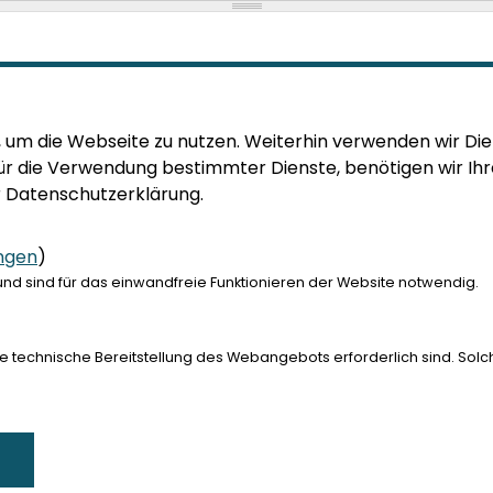
um die Webseite zu nutzen. Weiterhin verwenden wir Diens
ie Verwendung bestimmter Dienste, benötigen wir Ihre Ein
er Datenschutzerklärung.
ungen
)
IM WEB
L
 sind für das einwandfreie Funktionieren der Website notwendig.
CDU Hessen
I
CDU Landtagsfraktion
K
ie technische Bereitstellung des Webangebots erforderlich sind. Solc
CDU Deutschlands
S
CDU/CSU Bundestagsfraktion
D
CDUplus
M