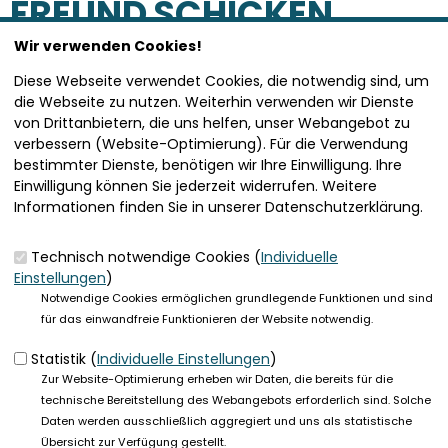
FREUND SCHICKEN
Wir verwenden Cookies!
SEITE VERSENDEN
Diese Webseite verwendet Cookies, die notwendig sind, um
die Webseite zu nutzen. Weiterhin verwenden wir Dienste
von Drittanbietern, die uns helfen, unser Webangebot zu
Vielen Dank, dass Sie die Inhalte unserer Homepage
verbessern (Website-Optimierung). Für die Verwendung
weiterempfehlen.
bestimmter Dienste, benötigen wir Ihre Einwilligung. Ihre
Einwilligung können Sie jederzeit widerrufen. Weitere
Anmerkung: Ihre E-Mail-Adresse wird benötigt um die
Informationen finden Sie in unserer Datenschutzerklärung.
Personen, denen Sie die Seite weiterempfehlen, zu
informieren, von wem die Empfehlung kommt, und dass es
kein Spam ist.
Technisch notwendige Cookies (
Individuelle
Einstellungen
)
Das mit * gekennzeichnete Feld ist ein Pflichtfeld.
Notwendige Cookies ermöglichen grundlegende Funktionen und sind
für das einwandfreie Funktionieren der Website notwendig.
Eigene E-Mail-Adresse
*
Statistik (
Individuelle Einstellungen
)
Zur Website-Optimierung erheben wir Daten, die bereits für die
Eigener Name
*
technische Bereitstellung des Webangebots erforderlich sind. Solche
Daten werden ausschließlich aggregiert und uns als statistische
Übersicht zur Verfügung gestellt.