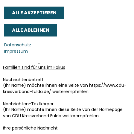
Senden an
*
Datenschutz
Sie können mehrere Empfänger mit Komma getrennt eingeben.
Impressum
Sie leiten den folgenden Inhalt weiter
Familien sind für uns im Fokus
Nachrichtenbetreff
(Ihr Name) möchte Ihnen eine Seite von https://www.cdu-
kreisverband-fulda.de/ weiterempfehlen
Nachrichten-Textkörper
(Ihr Name) möchte Ihnen diese Seite von der Homepage
von CDU Kreisverband Fulda weiterempfehlen.
Ihre persönliche Nachricht